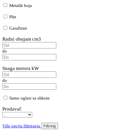
Metalik boja
Plin
Garažiran
Radni obujam cm3
do
Snaga motora kW
do
Samo oglasi sa slikom
Prodavač
Više opcija filtriranja
Filtriraj