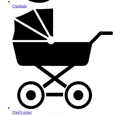
Glazbala
Dječji svijet