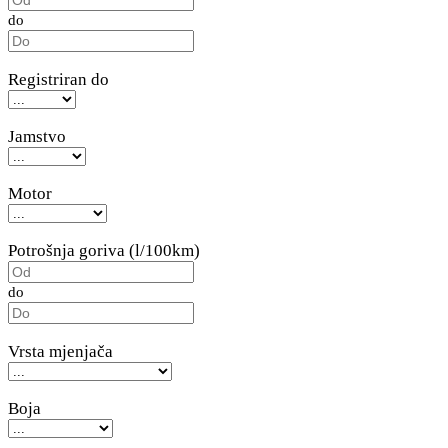
do
Registriran do
Jamstvo
Motor
Potrošnja goriva (l/100km)
do
Vrsta mjenjača
Boja