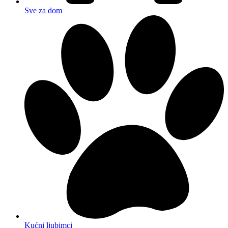
Sve za dom
Kućni ljubimci