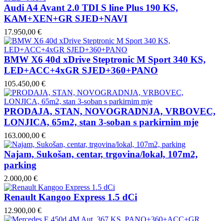
Audi A4 Avant 2.0 TDI S line Plus 190 KS,
KAM+XEN+GR SJED+NAVI
17.950,00 €
BMW X6 40d xDrive Steptronic M Sport 340 KS,
LED+ACC+4xGR SJED+360+PANO
105.450,00 €
PRODAJA, STAN, NOVOGRADNJA, VRBOVEC,
LONJICA, 65m2, stan 3-soban s parkirnim mje
163.000,00 €
Najam, Sukošan, centar, trgovina/lokal, 107m2,
parking
2.000,00 €
Renault Kangoo Express 1.5 dCi
12.900,00 €