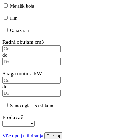
Metalik boja
Plin
Garažiran
Radni obujam cm3
do
Snaga motora kW
do
Samo oglasi sa slikom
Prodavač
Više opcija filtriranja
Filtriraj