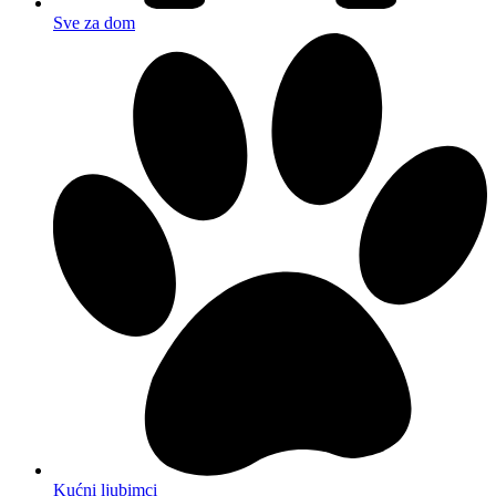
Sve za dom
Kućni ljubimci