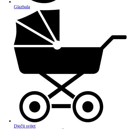
Glazbala
Dječji svijet