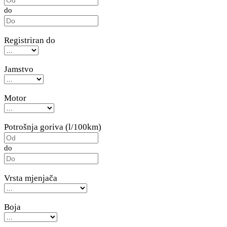
do
Registriran do
Jamstvo
Motor
Potrošnja goriva (l/100km)
do
Vrsta mjenjača
Boja