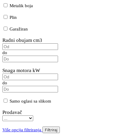
Metalik boja
Plin
Garažiran
Radni obujam cm3
do
Snaga motora kW
do
Samo oglasi sa slikom
Prodavač
Više opcija filtriranja
Filtriraj