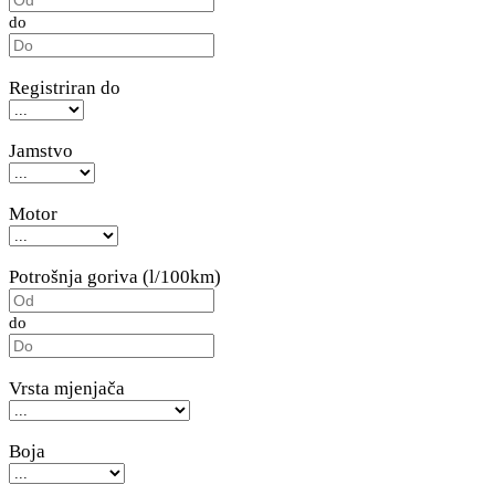
do
Registriran do
Jamstvo
Motor
Potrošnja goriva (l/100km)
do
Vrsta mjenjača
Boja