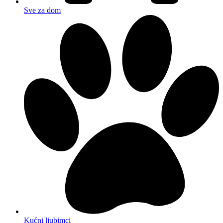
Sve za dom
Kućni ljubimci