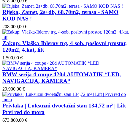
618.000,00 €
Rijeka, Zamet, 2s+db, 68.70m2, terasa - SAMO
KOD NAS !
208.000,00 €
Zakup: Vlaška-Iblerov trg, 4-sob. poslovni prostor,
120m2, 4.kat, lift
1.500,00 €
BMW serija 4 coupe 420d AUTOMATIK *LED,
NAVIGACIJA, KAMERA*
29.900,00 €
Privlaka | Luksuzni dvoetažni stan 134,72 m² | Lift |
Prvi red do mora
673.800,00 €