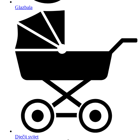
Glazbala
Dječji svijet