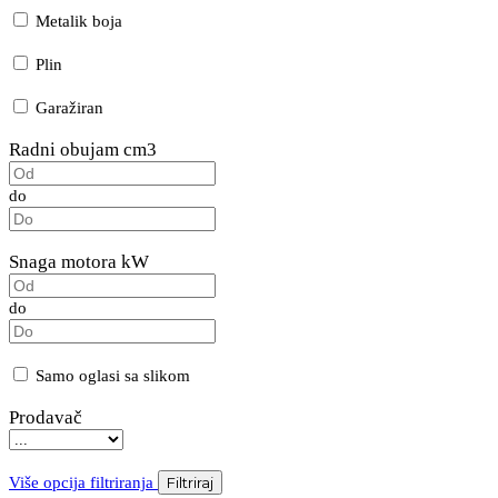
Metalik boja
Plin
Garažiran
Radni obujam cm3
do
Snaga motora kW
do
Samo oglasi sa slikom
Prodavač
Više opcija filtriranja
Filtriraj