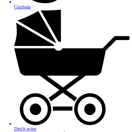
Glazbala
Dječji svijet