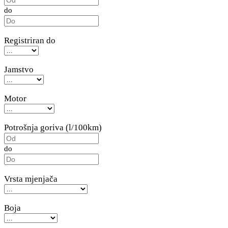
do
Registriran do
Jamstvo
Motor
Potrošnja goriva (l/100km)
do
Vrsta mjenjača
Boja