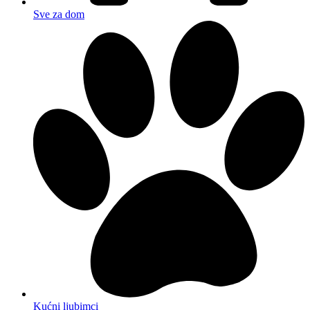
Sve za dom
Kućni ljubimci