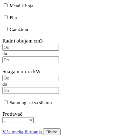
Metalik boja
Plin
Garažiran
Radni obujam cm3
do
Snaga motora kW
do
Samo oglasi sa slikom
Prodavač
Više opcija filtriranja
Filtriraj