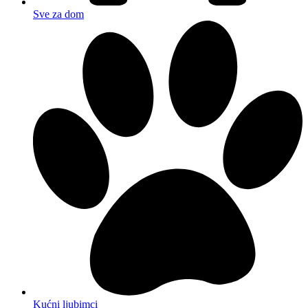
Sve za dom
Kućni ljubimci