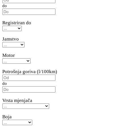
do
Registriran do
Jamstvo
Motor
Potrošnja goriva (l/100km)
do
Vrsta mjenjača
Boja