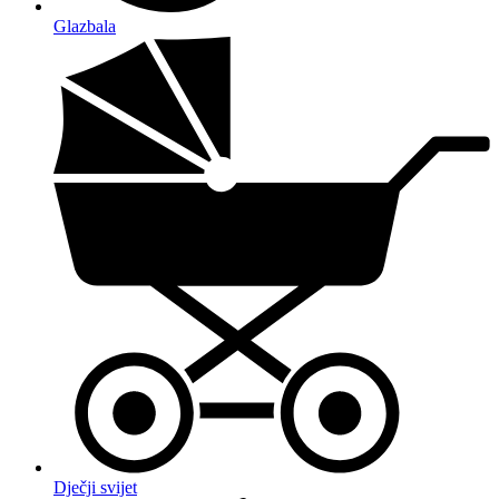
Glazbala
Dječji svijet