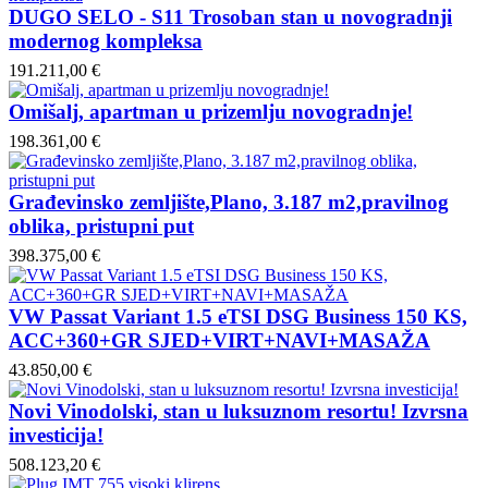
DUGO SELO - S11 Trosoban stan u novogradnji
modernog kompleksa
191.211,00 €
Omišalj, apartman u prizemlju novogradnje!
198.361,00 €
Građevinsko zemljište,Plano, 3.187 m2,pravilnog
oblika, pristupni put
398.375,00 €
VW Passat Variant 1.5 eTSI DSG Business 150 KS,
ACC+360+GR SJED+VIRT+NAVI+MASAŽA
43.850,00 €
Novi Vinodolski, stan u luksuznom resortu! Izvrsna
investicija!
508.123,20 €