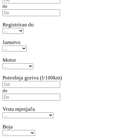
do
Registriran do
Jamstvo
Motor
Potrošnja goriva (l/100km)
do
Vrsta mjenjača
Boja