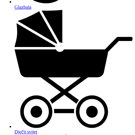
Glazbala
Dječji svijet