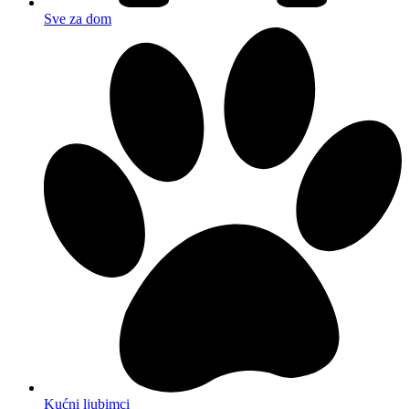
Sve za dom
Kućni ljubimci