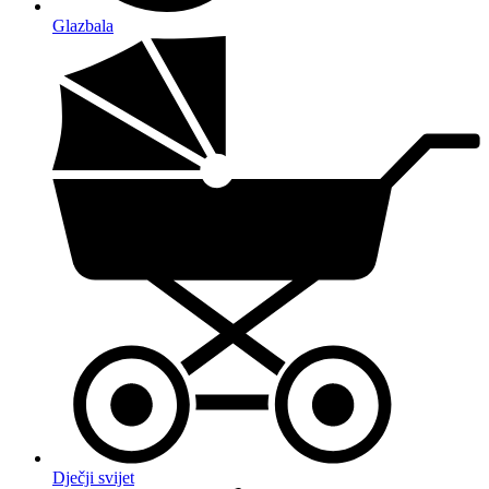
Glazbala
Dječji svijet