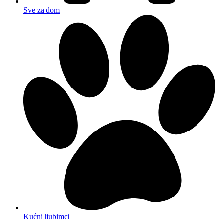
Sve za dom
Kućni ljubimci