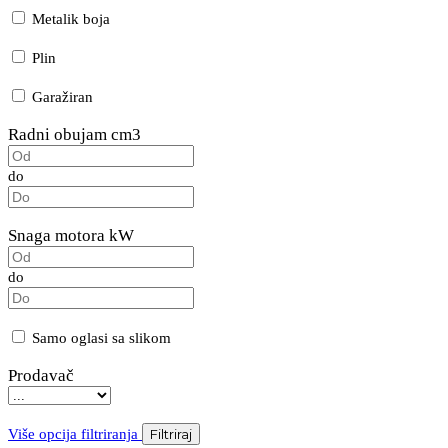
Metalik boja
Plin
Garažiran
Radni obujam cm3
do
Snaga motora kW
do
Samo oglasi sa slikom
Prodavač
Više opcija filtriranja
Filtriraj