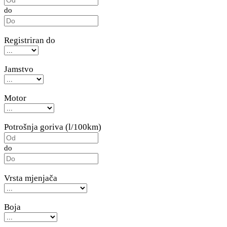
do
Registriran do
Jamstvo
Motor
Potrošnja goriva (l/100km)
do
Vrsta mjenjača
Boja