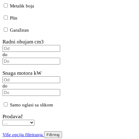
Metalik boja
Plin
Garažiran
Radni obujam cm3
do
Snaga motora kW
do
Samo oglasi sa slikom
Prodavač
Više opcija filtriranja
Filtriraj