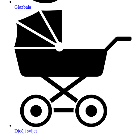
Glazbala
Dječji svijet