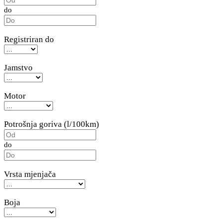
do
Registriran do
Jamstvo
Motor
Potrošnja goriva (l/100km)
do
Vrsta mjenjača
Boja