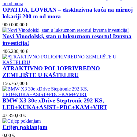
OPATIJA, LOVRAN – ekskluzivna kuća na mirnoj
lokaciji 200 m od mora
900.000,00 €
Novi Vinodolski, stan u luksuznom resortu! Izvrsna
investicija!
406.286,40 €
ATRAKTIVNO POLJOPRIVREDNO
ZEMLJIŠTE U KAŠTELIRU
156.767,00 €
BMW X3 30e xDrive Steptronic 292 KS,
LED+KUKA+ASIST+PDC+KAM+VIRT
47.350,00 €
Crijep poklanjam
0,00 €