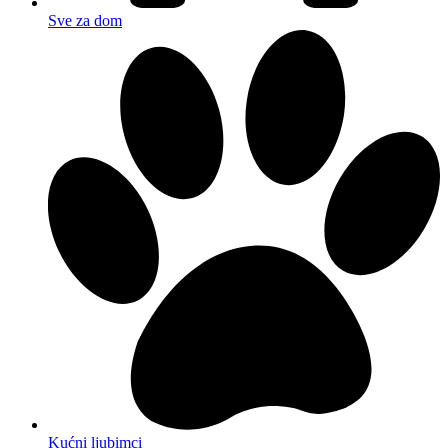
Sve za dom
Kućni ljubimci