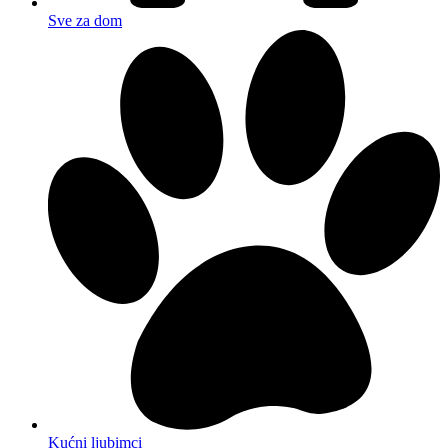
Sve za dom
Kućni ljubimci