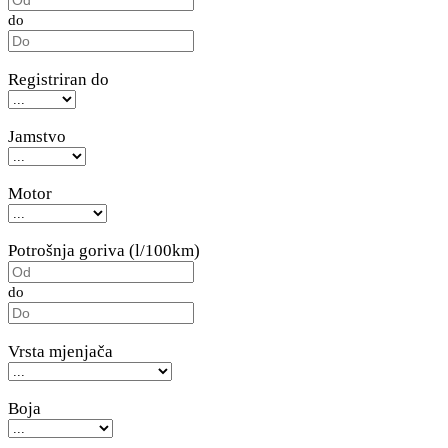
do
Registriran do
Jamstvo
Motor
Potrošnja goriva (l/100km)
do
Vrsta mjenjača
Boja