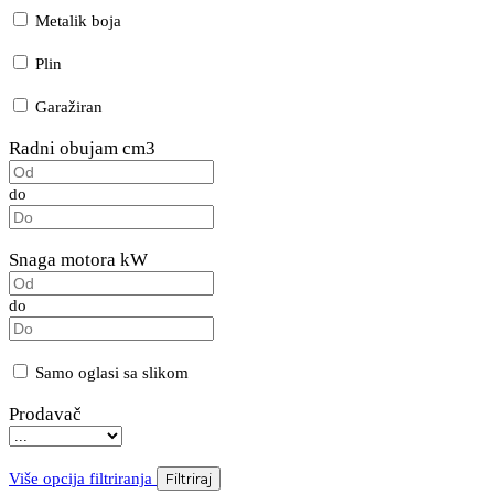
Metalik boja
Plin
Garažiran
Radni obujam cm3
do
Snaga motora kW
do
Samo oglasi sa slikom
Prodavač
Više opcija filtriranja
Filtriraj