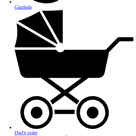
Glazbala
Dječji svijet