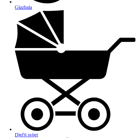
Glazbala
Dječji svijet