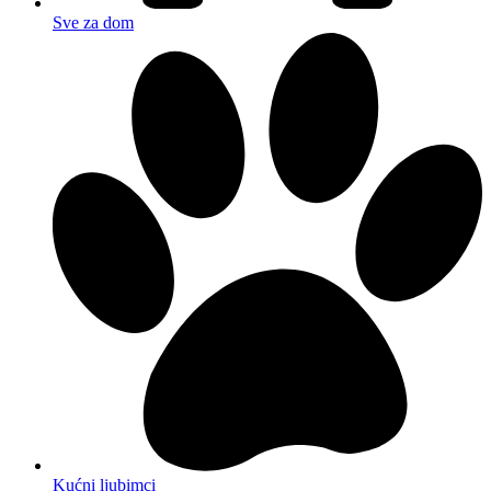
Sve za dom
Kućni ljubimci