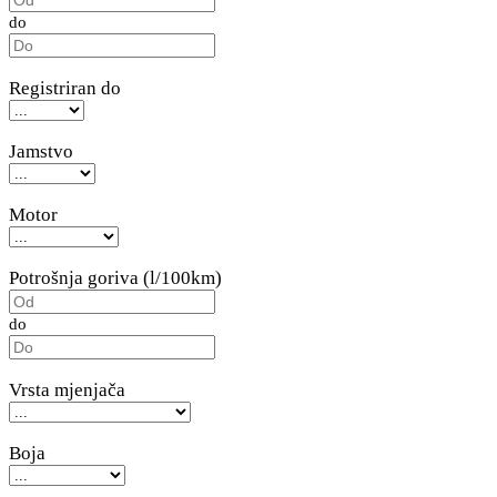
do
Registriran do
Jamstvo
Motor
Potrošnja goriva (l/100km)
do
Vrsta mjenjača
Boja