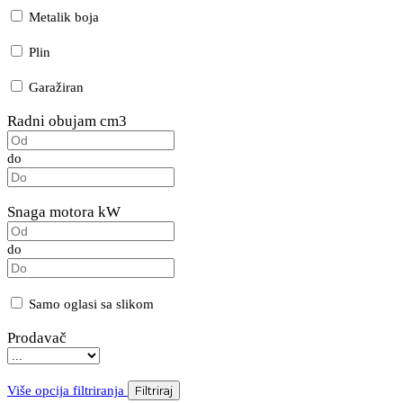
Metalik boja
Plin
Garažiran
Radni obujam cm3
do
Snaga motora kW
do
Samo oglasi sa slikom
Prodavač
Više opcija filtriranja
Filtriraj