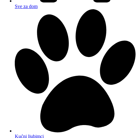
Sve za dom
Kućni ljubimci