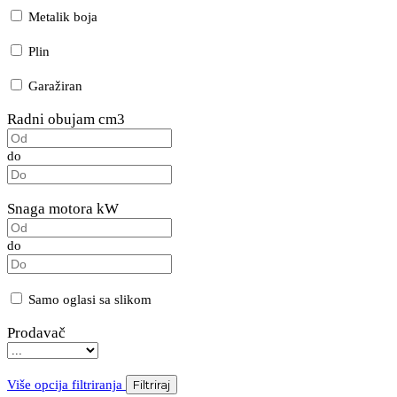
Metalik boja
Plin
Garažiran
Radni obujam cm3
do
Snaga motora kW
do
Samo oglasi sa slikom
Prodavač
Više opcija filtriranja
Filtriraj