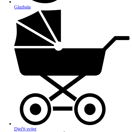
Glazbala
Dječji svijet