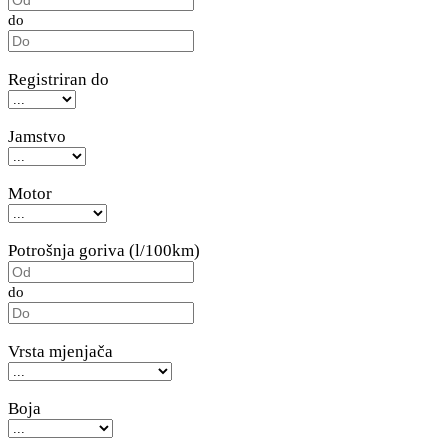
do
Registriran do
Jamstvo
Motor
Potrošnja goriva (l/100km)
do
Vrsta mjenjača
Boja