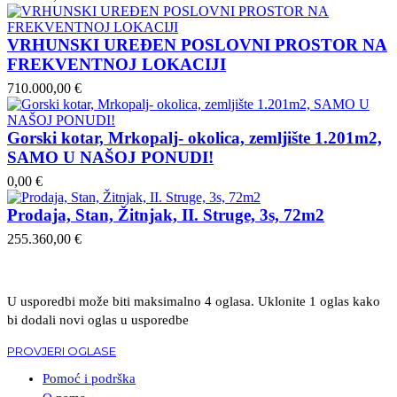
VRHUNSKI UREĐEN POSLOVNI PROSTOR NA
FREKVENTNOJ LOKACIJI
710.000,00 €
Gorski kotar, Mrkopalj- okolica, zemljište 1.201m2,
SAMO U NAŠOJ PONUDI!
0,00 €
Prodaja, Stan, Žitnjak, II. Struge, 3s, 72m2
255.360,00 €
U usporedbi može biti maksimalno 4 oglasa. Uklonite 1 oglas kako
bi dodali novi oglas u usporedbe
PROVJERI OGLASE
Pomoć i podrška