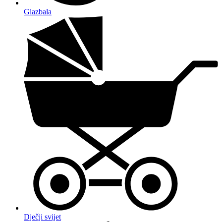
Glazbala
Dječji svijet