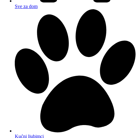
Sve za dom
Kućni ljubimci