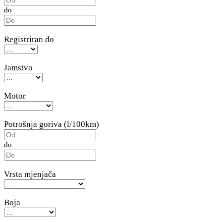
do
Registriran do
Jamstvo
Motor
Potrošnja goriva (l/100km)
do
Vrsta mjenjača
Boja