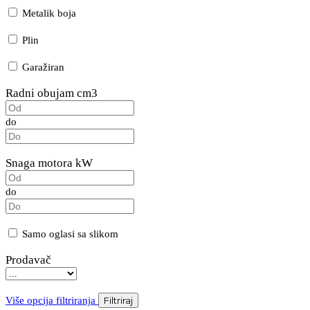
Metalik boja
Plin
Garažiran
Radni obujam cm3
do
Snaga motora kW
do
Samo oglasi sa slikom
Prodavač
Više opcija filtriranja
Filtriraj