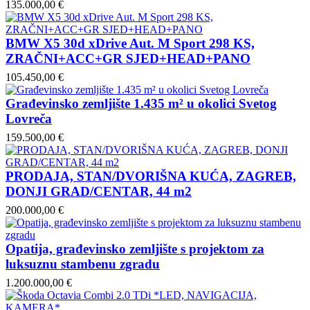
135.000,00 €
BMW X5 30d xDrive Aut. M Sport 298 KS,
ZRAČNI+ACC+GR SJED+HEAD+PANO
105.450,00 €
Građevinsko zemljište 1.435 m² u okolici Svetog
Lovreča
159.500,00 €
PRODAJA, STAN/DVORIŠNA KUĆA, ZAGREB,
DONJI GRAD/CENTAR, 44 m2
200.000,00 €
Opatija, građevinsko zemljište s projektom za
luksuznu stambenu zgradu
1.200.000,00 €