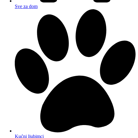
Sve za dom
Kućni ljubimci