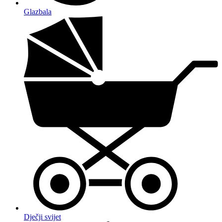
Glazbala
Dječji svijet