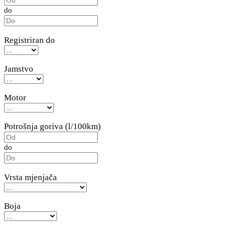
do
Registriran do
Jamstvo
Motor
Potrošnja goriva (l/100km)
do
Vrsta mjenjača
Boja