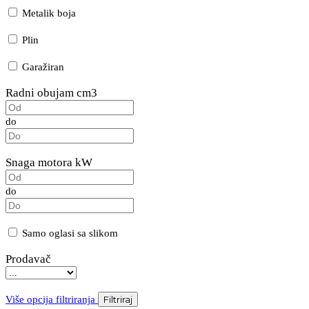
Metalik boja
Plin
Garažiran
Radni obujam cm3
do
Snaga motora kW
do
Samo oglasi sa slikom
Prodavač
Više opcija filtriranja
Filtriraj