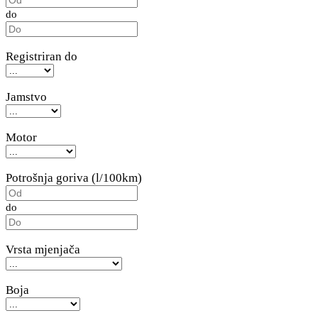
do
Registriran do
Jamstvo
Motor
Potrošnja goriva (l/100km)
do
Vrsta mjenjača
Boja