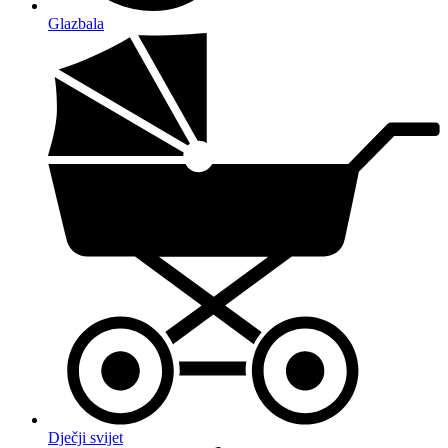
Glazbala
Dječji svijet