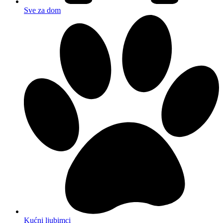
Sve za dom
Kućni ljubimci