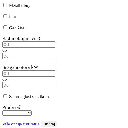
Metalik boja
Plin
Garažiran
Radni obujam cm3
do
Snaga motora kW
do
Samo oglasi sa slikom
Prodavač
Više opcija filtriranja
Filtriraj