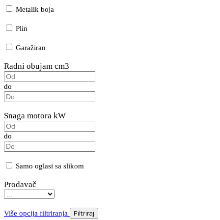
Metalik boja
Plin
Garažiran
Radni obujam cm3
do
Snaga motora kW
do
Samo oglasi sa slikom
Prodavač
Više opcija filtriranja
Filtriraj