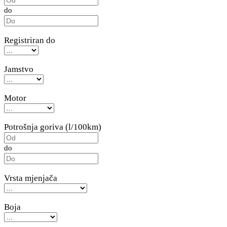
do
Registriran do
Jamstvo
Motor
Potrošnja goriva (l/100km)
do
Vrsta mjenjača
Boja