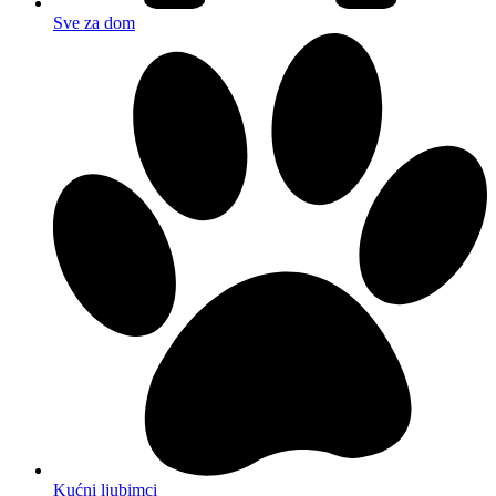
Sve za dom
Kućni ljubimci