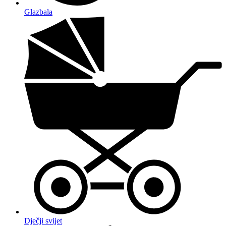
Glazbala
Dječji svijet