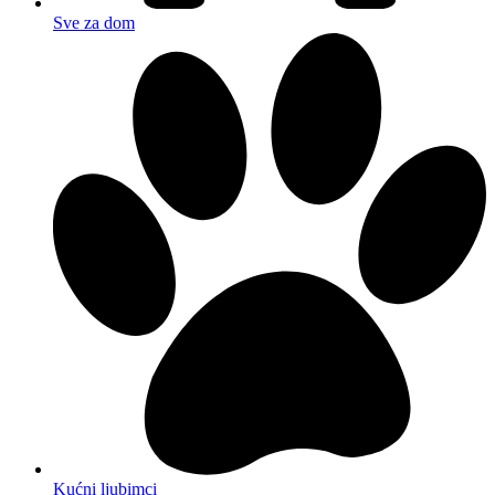
Sve za dom
Kućni ljubimci