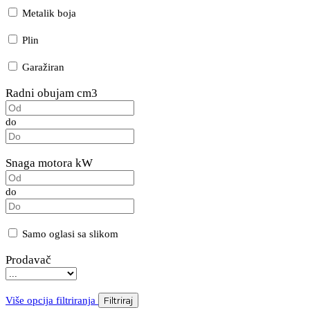
Metalik boja
Plin
Garažiran
Radni obujam cm3
do
Snaga motora kW
do
Samo oglasi sa slikom
Prodavač
Više opcija filtriranja
Filtriraj