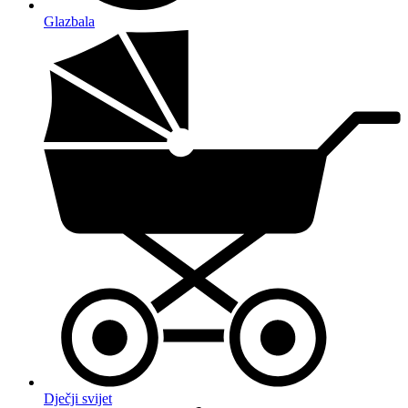
Glazbala
Dječji svijet