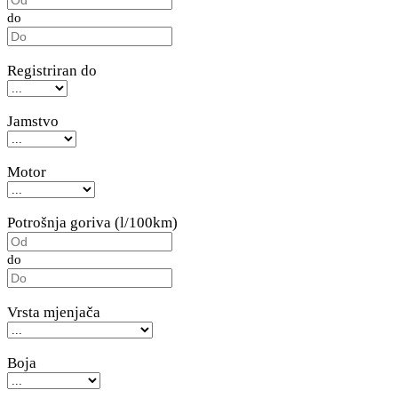
do
Registriran do
Jamstvo
Motor
Potrošnja goriva (l/100km)
do
Vrsta mjenjača
Boja