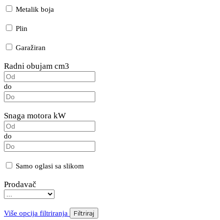
Metalik boja
Plin
Garažiran
Radni obujam cm3
do
Snaga motora kW
do
Samo oglasi sa slikom
Prodavač
Više opcija filtriranja
Filtriraj