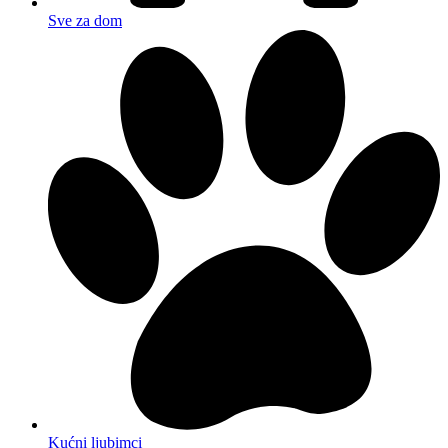
Sve za dom
Kućni ljubimci