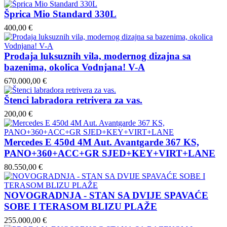
Šprica Mio Standard 330L
400,00 €
Prodaja luksuznih vila, modernog dizajna sa
bazenima, okolica Vodnjana! V-A
670.000,00 €
Štenci labradora retrivera za vas.
200,00 €
Mercedes E 450d 4M Aut. Avantgarde 367 KS,
PANO+360+ACC+GR SJED+KEY+VIRT+LANE
80.550,00 €
NOVOGRADNJA - STAN SA DVIJE SPAVAĆE
SOBE I TERASOM BLIZU PLAŽE
255.000,00 €