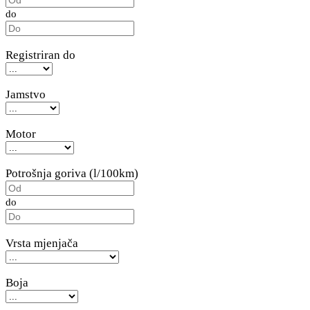
do
Registriran do
Jamstvo
Motor
Potrošnja goriva (l/100km)
do
Vrsta mjenjača
Boja