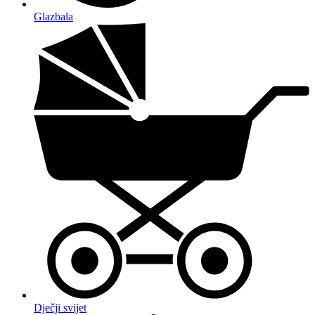
Glazbala
Dječji svijet