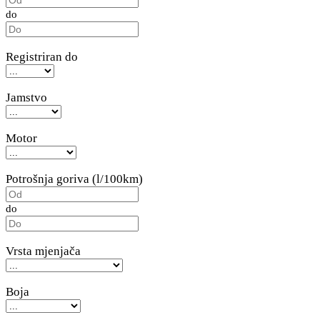
do
Registriran do
Jamstvo
Motor
Potrošnja goriva (l/100km)
do
Vrsta mjenjača
Boja