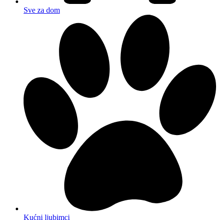
Sve za dom
Kućni ljubimci