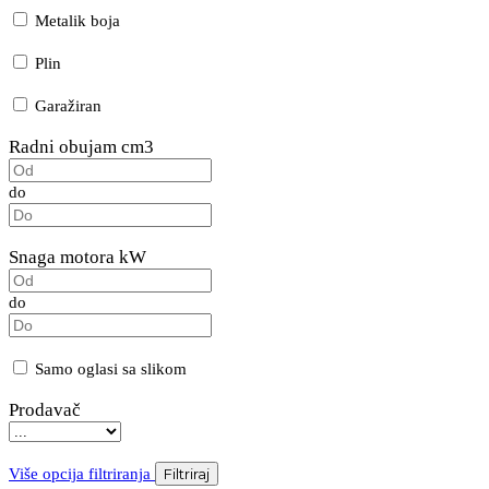
Metalik boja
Plin
Garažiran
Radni obujam cm3
do
Snaga motora kW
do
Samo oglasi sa slikom
Prodavač
Više opcija filtriranja
Filtriraj