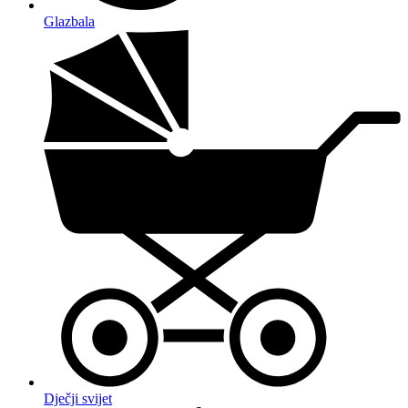
Glazbala
Dječji svijet