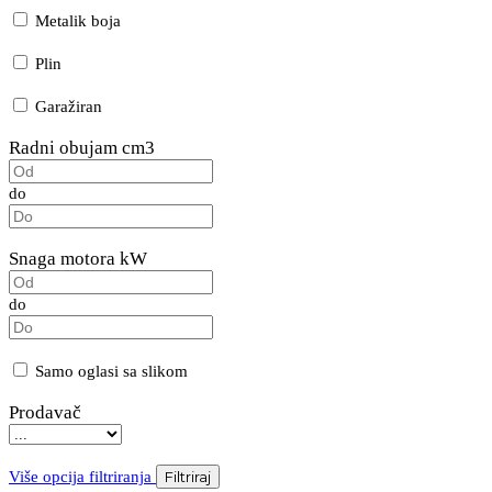
Metalik boja
Plin
Garažiran
Radni obujam cm3
do
Snaga motora kW
do
Samo oglasi sa slikom
Prodavač
Više opcija filtriranja
Filtriraj