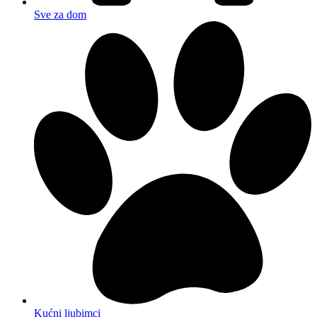
Sve za dom
Kućni ljubimci