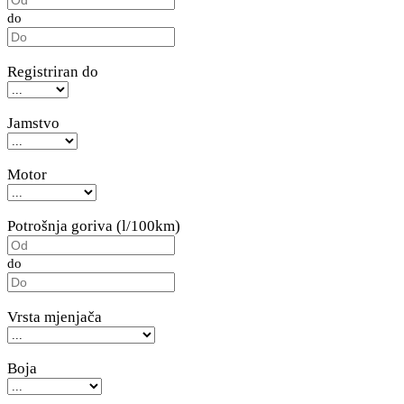
do
Registriran do
Jamstvo
Motor
Potrošnja goriva (l/100km)
do
Vrsta mjenjača
Boja