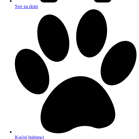
Sve za dom
Kućni ljubimci