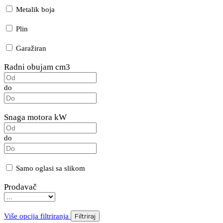
Metalik boja
Plin
Garažiran
Radni obujam cm3
do
Snaga motora kW
do
Samo oglasi sa slikom
Prodavač
Više opcija filtriranja
Filtriraj