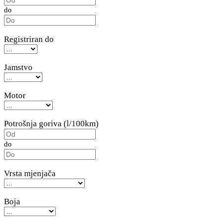
do
Registriran do
Jamstvo
Motor
Potrošnja goriva (l/100km)
do
Vrsta mjenjača
Boja