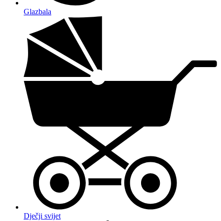
Glazbala
Dječji svijet