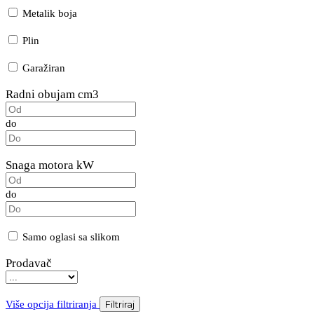
Metalik boja
Plin
Garažiran
Radni obujam cm3
do
Snaga motora kW
do
Samo oglasi sa slikom
Prodavač
Više opcija filtriranja
Filtriraj