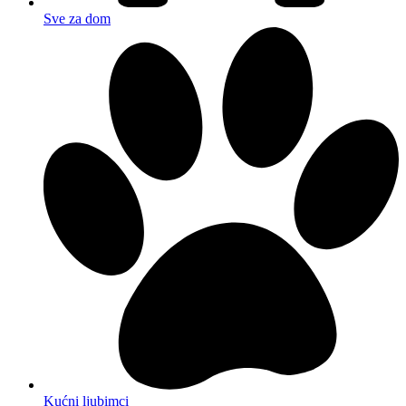
Sve za dom
Kućni ljubimci