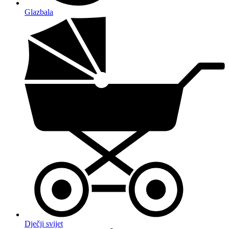
Glazbala
Dječji svijet