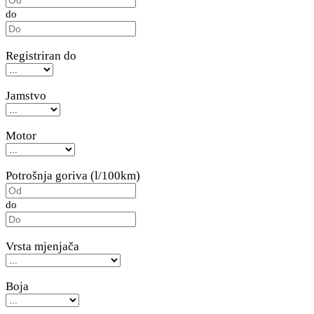
do
Registriran do
Jamstvo
Motor
Potrošnja goriva (l/100km)
do
Vrsta mjenjača
Boja