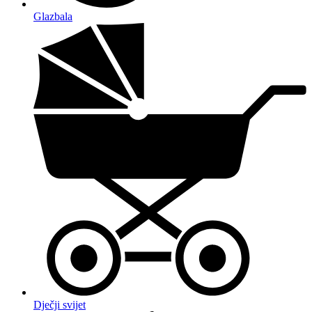
Glazbala
Dječji svijet