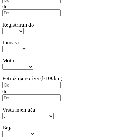
do
Registriran do
Jamstvo
Motor
Potrošnja goriva (l/100km)
do
Vrsta mjenjača
Boja