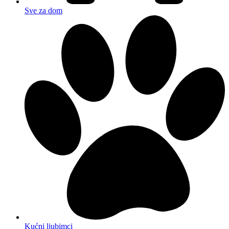
Sve za dom
Kućni ljubimci