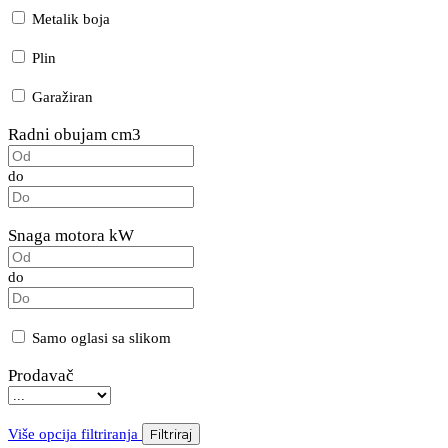
Metalik boja
Plin
Garažiran
Radni obujam cm3
do
Snaga motora kW
do
Samo oglasi sa slikom
Prodavač
Više opcija filtriranja
Filtriraj