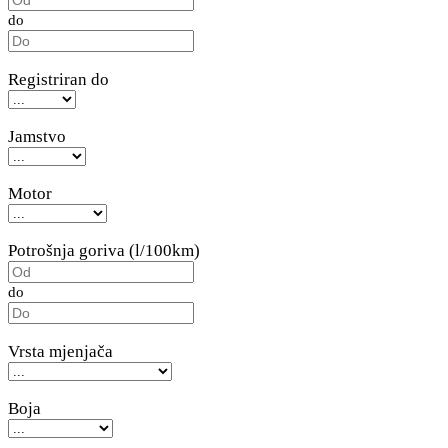
do
Registriran do
Jamstvo
Motor
Potrošnja goriva (l/100km)
do
Vrsta mjenjača
Boja