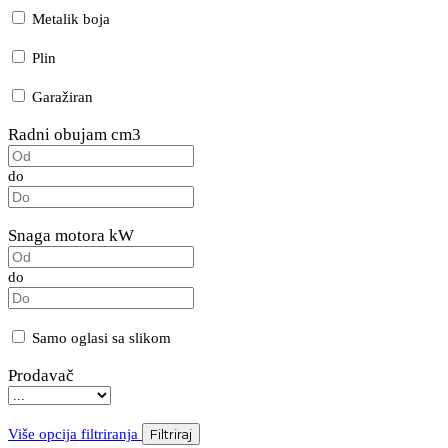
Metalik boja
Plin
Garažiran
Radni obujam cm3
do
Snaga motora kW
do
Samo oglasi sa slikom
Prodavač
Više opcija filtriranja
Filtriraj