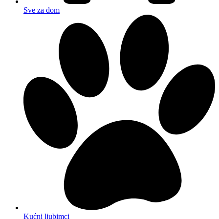
Sve za dom
Kućni ljubimci