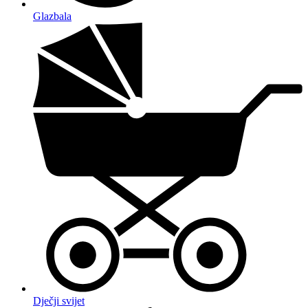
Glazbala
Dječji svijet