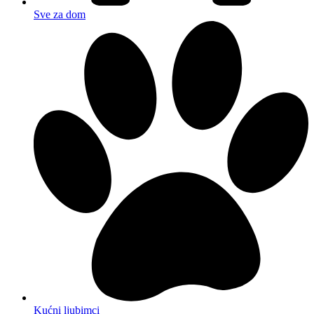
Sve za dom
Kućni ljubimci