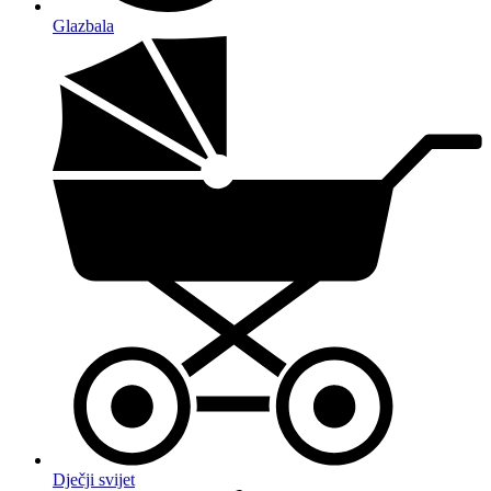
Glazbala
Dječji svijet