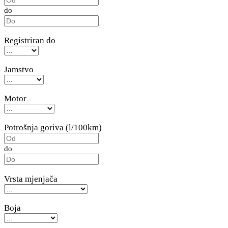
do
Registriran do
Jamstvo
Motor
Potrošnja goriva (l/100km)
do
Vrsta mjenjača
Boja