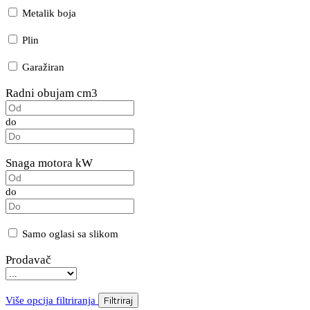
Metalik boja
Plin
Garažiran
Radni obujam cm3
do
Snaga motora kW
do
Samo oglasi sa slikom
Prodavač
Više opcija filtriranja
Filtriraj