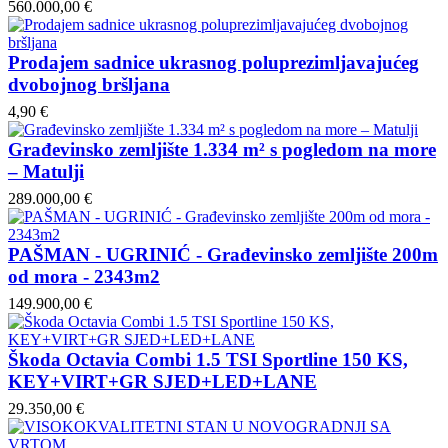
560.000,00 €
Prodajem sadnice ukrasnog poluprezimljavajućeg
dvobojnog bršljana
4,90 €
Građevinsko zemljište 1.334 m² s pogledom na more
– Matulji
289.000,00 €
PAŠMAN - UGRINIĆ - Građevinsko zemljište 200m
od mora - 2343m2
149.900,00 €
Škoda Octavia Combi 1.5 TSI Sportline 150 KS,
KEY+VIRT+GR SJED+LED+LANE
29.350,00 €