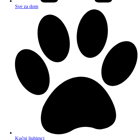
Sve za dom
Kućni ljubimci