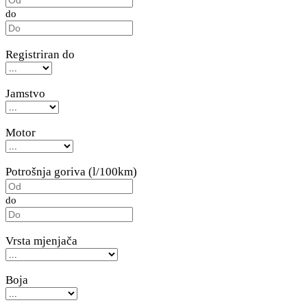
do
Registriran do
Jamstvo
Motor
Potrošnja goriva (l/100km)
do
Vrsta mjenjača
Boja