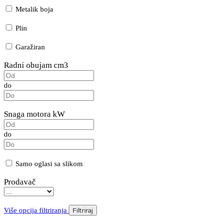
Metalik boja
Plin
Garažiran
Radni obujam cm3
do
Snaga motora kW
do
Samo oglasi sa slikom
Prodavač
Više opcija filtriranja
Filtriraj