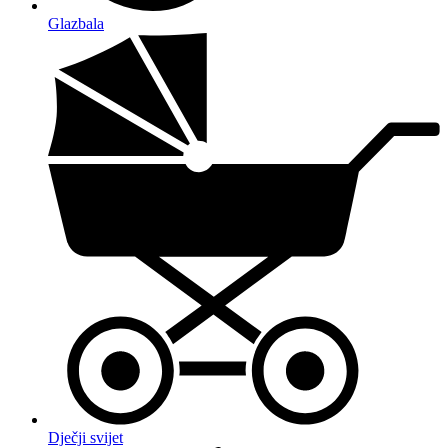
Glazbala
Dječji svijet