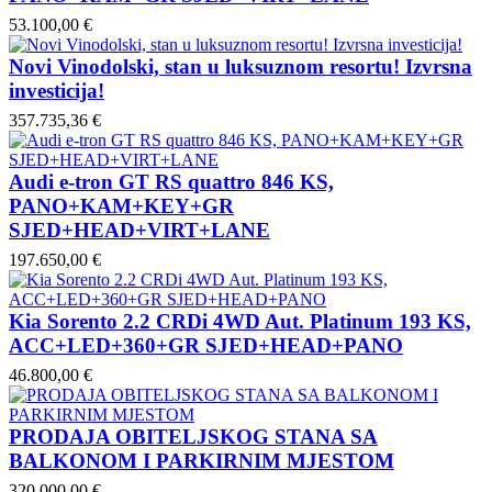
53.100,00 €
Novi Vinodolski, stan u luksuznom resortu! Izvrsna
investicija!
357.735,36 €
Audi e-tron GT RS quattro 846 KS,
PANO+KAM+KEY+GR
SJED+HEAD+VIRT+LANE
197.650,00 €
Kia Sorento 2.2 CRDi 4WD Aut. Platinum 193 KS,
ACC+LED+360+GR SJED+HEAD+PANO
46.800,00 €
PRODAJA OBITELJSKOG STANA SA
BALKONOM I PARKIRNIM MJESTOM
320.000,00 €