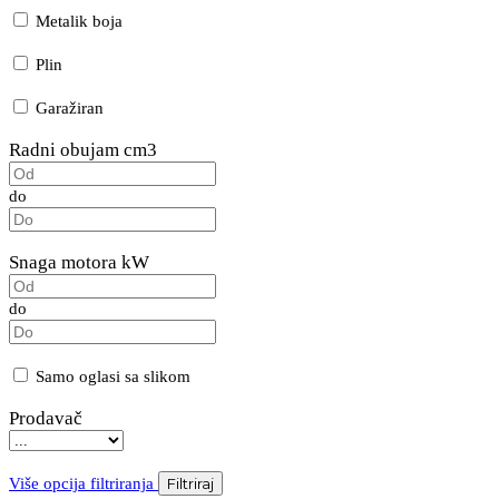
Metalik boja
Plin
Garažiran
Radni obujam cm3
do
Snaga motora kW
do
Samo oglasi sa slikom
Prodavač
Više opcija filtriranja
Filtriraj