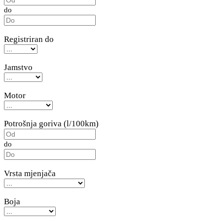
do
Registriran do
Jamstvo
Motor
Potrošnja goriva (l/100km)
do
Vrsta mjenjača
Boja