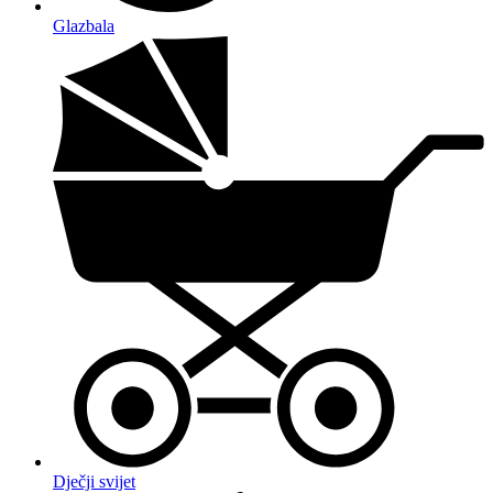
Glazbala
Dječji svijet