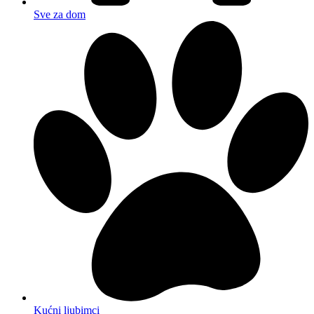
Sve za dom
Kućni ljubimci