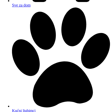
Sve za dom
Kućni ljubimci