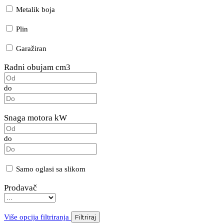
Metalik boja
Plin
Garažiran
Radni obujam cm3
do
Snaga motora kW
do
Samo oglasi sa slikom
Prodavač
Više opcija filtriranja
Filtriraj