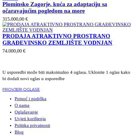
Plominsko Zagorje, kuća za adaptaciju sa
očaravajućim pogledom na more
315.000,00 €
PRODAJA ATRAKTIVNO PROSTRANO
GRAĐEVINSKO ZEMLJIŠTE VODNJAN
74.000,00 €
U usporedbi može biti maksimalno 4 oglasa. Uklonite 1 oglas kako
bi dodali novi oglas u usporedbe
PROVJERI OGLASE
Pomoć i podrška
O nama
Oglašavanje
Uvjeti korištenja
Politika privatnosti
Blog