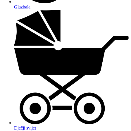
Glazbala
Dječji svijet