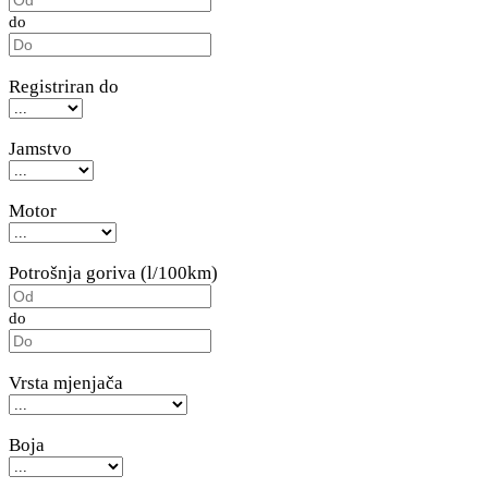
do
Registriran do
Jamstvo
Motor
Potrošnja goriva (l/100km)
do
Vrsta mjenjača
Boja