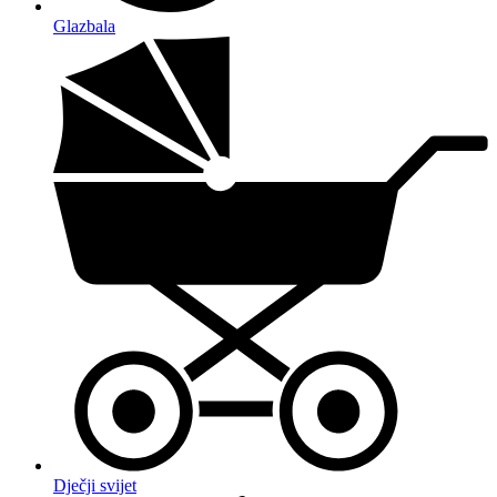
Glazbala
Dječji svijet