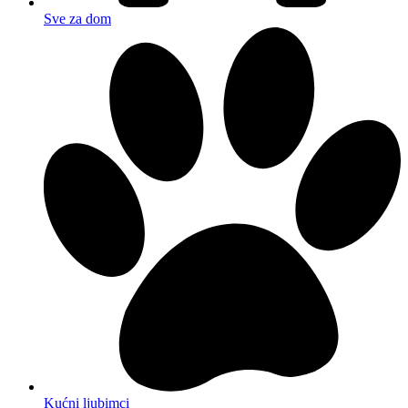
Sve za dom
Kućni ljubimci