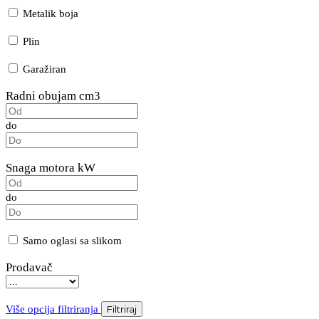
Metalik boja
Plin
Garažiran
Radni obujam cm3
do
Snaga motora kW
do
Samo oglasi sa slikom
Prodavač
Više opcija filtriranja
Filtriraj