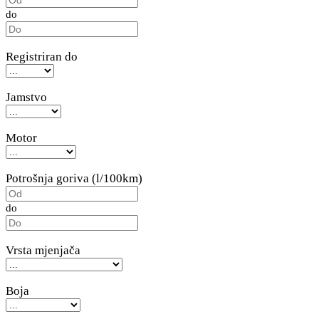
do
Registriran do
Jamstvo
Motor
Potrošnja goriva (l/100km)
do
Vrsta mjenjača
Boja