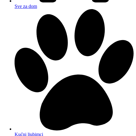
Sve za dom
Kućni ljubimci