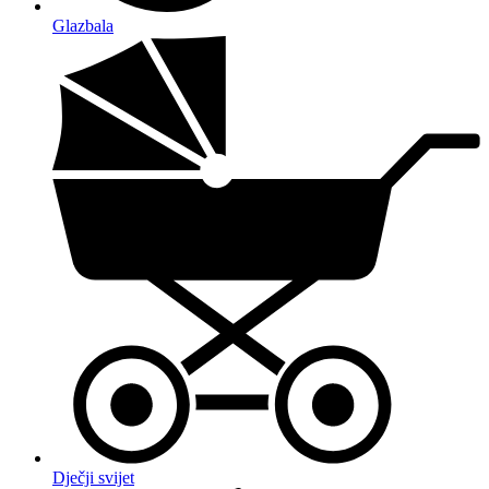
Glazbala
Dječji svijet