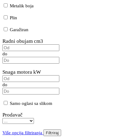
Metalik boja
Plin
Garažiran
Radni obujam cm3
do
Snaga motora kW
do
Samo oglasi sa slikom
Prodavač
Više opcija filtriranja
Filtriraj