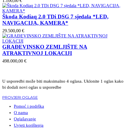
1.100,00 €
Škoda Kodiaq 2.0 TDi DSG 7 sjedala *LED,
NAVIGACIJA, KAMERA*
29.500,00 €
GRAĐEVINSKO ZEMLJIŠTE NA
ATRAKTIVNOJ LOKACIJI
498.000,00 €
U usporedbi može biti maksimalno 4 oglasa. Uklonite 1 oglas kako
bi dodali novi oglas u usporedbe
PROVJERI OGLASE
Pomoć i podrška
O nama
Oglašavanje
Uvjeti korištenja