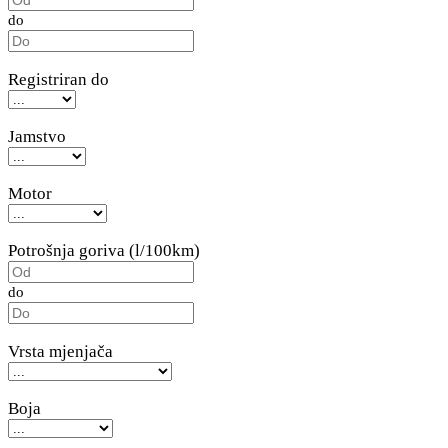
do
Registriran do
Jamstvo
Motor
Potrošnja goriva (l/100km)
do
Vrsta mjenjača
Boja