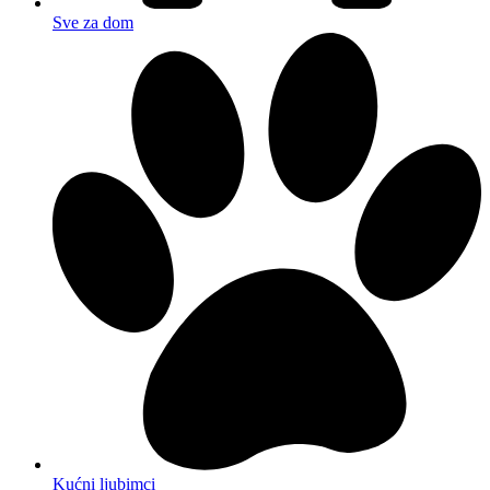
Sve za dom
Kućni ljubimci