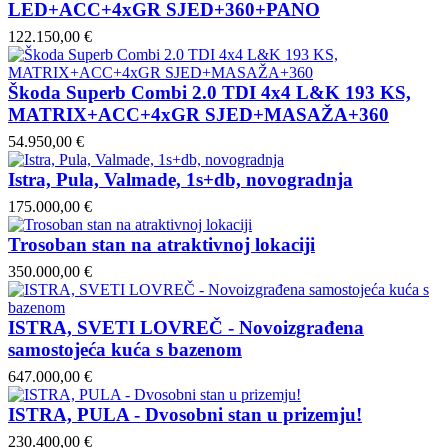
LED+ACC+4xGR SJED+360+PANO
122.150,00 €
Škoda Superb Combi 2.0 TDI 4x4 L&K 193 KS,
MATRIX+ACC+4xGR SJED+MASAŽA+360
54.950,00 €
Istra, Pula, Valmade, 1s+db, novogradnja
175.000,00 €
Trosoban stan na atraktivnoj lokaciji
350.000,00 €
ISTRA, SVETI LOVREČ - Novoizgrađena
samostojeća kuća s bazenom
647.000,00 €
ISTRA, PULA - Dvosobni stan u prizemju!
230.400,00 €