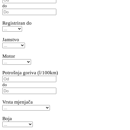
do
Registriran do
Jamstvo
Motor
Potrošnja goriva (l/100km)
do
Vrsta mjenjača
Boja