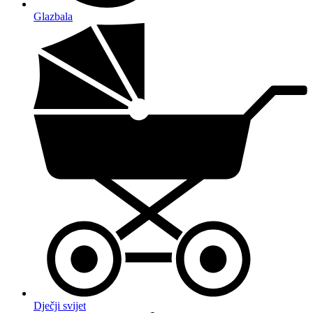
Glazbala
Dječji svijet