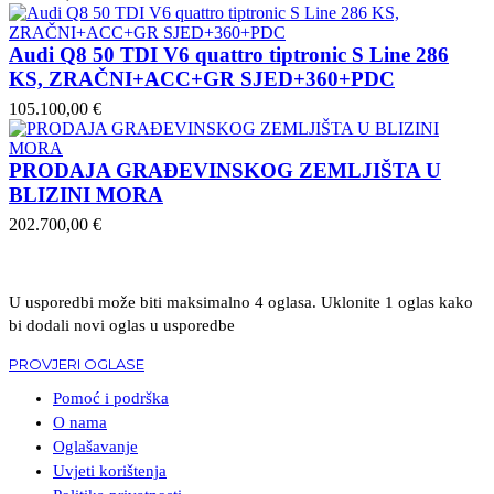
Audi Q8 50 TDI V6 quattro tiptronic S Line 286
KS, ZRAČNI+ACC+GR SJED+360+PDC
105.100,00 €
PRODAJA GRAĐEVINSKOG ZEMLJIŠTA U
BLIZINI MORA
202.700,00 €
U usporedbi može biti maksimalno 4 oglasa. Uklonite 1 oglas kako
bi dodali novi oglas u usporedbe
PROVJERI OGLASE
Pomoć i podrška
O nama
Oglašavanje
Uvjeti korištenja