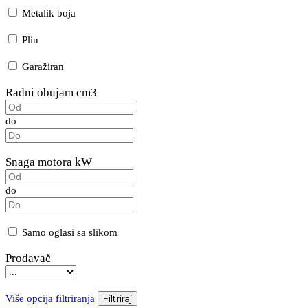
Metalik boja
Plin
Garažiran
Radni obujam cm3
do
Snaga motora kW
do
Samo oglasi sa slikom
Prodavač
Više opcija filtriranja
Filtriraj