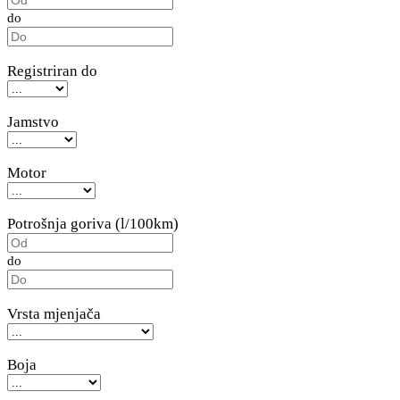
do
Registriran do
Jamstvo
Motor
Potrošnja goriva (l/100km)
do
Vrsta mjenjača
Boja