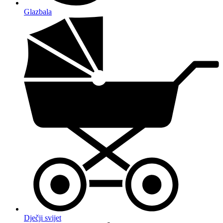
Glazbala
Dječji svijet