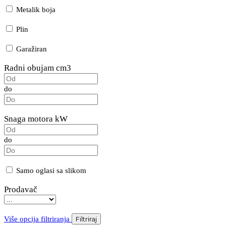
Metalik boja
Plin
Garažiran
Radni obujam cm3
do
Snaga motora kW
do
Samo oglasi sa slikom
Prodavač
Više opcija filtriranja
Filtriraj