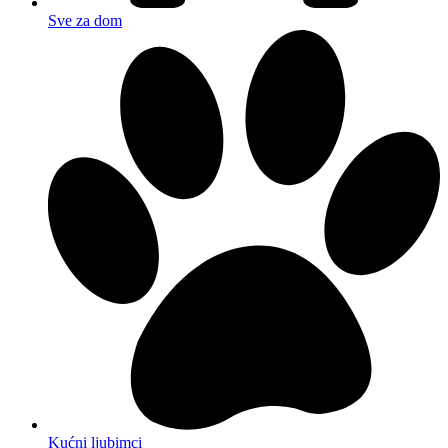
Sve za dom
Kućni ljubimci