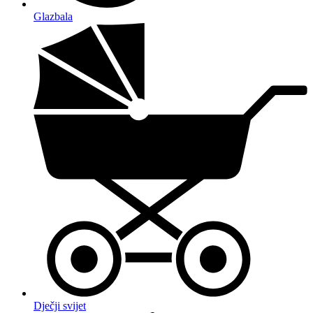
Glazbala
Dječji svijet