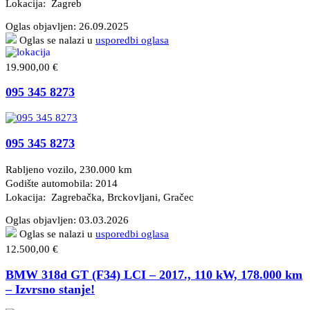
Lokacija: Zagreb
Oglas objavljen:
26.09.2025
Oglas se nalazi u
usporedbi oglasa
19.900,00 €
095 345 8273
095 345 8273
Rabljeno vozilo, 230.000 km
Godište automobila: 2014
Lokacija: Zagrebačka, Brckovljani
, Gračec
Oglas objavljen:
03.03.2026
Oglas se nalazi u
usporedbi oglasa
12.500,00 €
BMW 318d GT (F34) LCI – 2017., 110 kW, 178.000 km
– Izvrsno stanje!