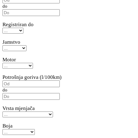
do
Registriran do
Jamstvo
Motor
Potrošnja goriva (l/100km)
do
Vrsta mjenjača
Boja