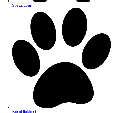
Sve za dom
Kućni ljubimci