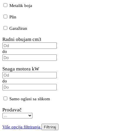
Metalik boja
Plin
Garažiran
Radni obujam cm3
do
Snaga motora kW
do
Samo oglasi sa slikom
Prodavač
Više opcija filtriranja
Filtriraj