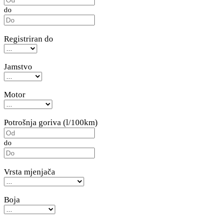
do
Registriran do
Jamstvo
Motor
Potrošnja goriva (l/100km)
do
Vrsta mjenjača
Boja