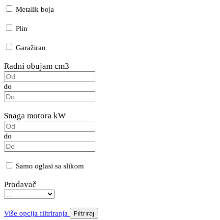
Metalik boja
Plin
Garažiran
Radni obujam cm3
do
Snaga motora kW
do
Samo oglasi sa slikom
Prodavač
Više opcija filtriranja
Filtriraj