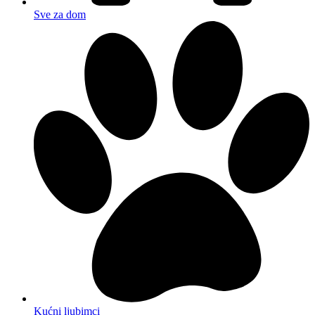
Sve za dom
Kućni ljubimci