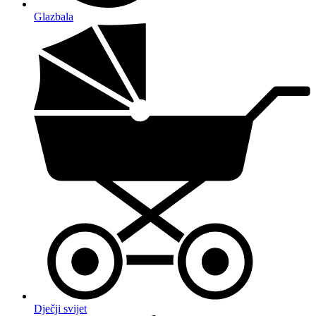
Glazbala
Dječji svijet