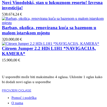
Novi Vinodolski, stan u luksuznom resortu! Izvrsna
investicija!
538.674,24 €
Barban, okolica, renovirana kuća sa bazenom u
malom istarskom mjestu
320.000,00 €
Citroen Jumper 2.2 HDi L1H1 *NAVIGACIJA,
KAMERA*
15.900,00 €
U usporedbi može biti maksimalno 4 oglasa. Uklonite 1 oglas kako
bi dodali novi oglas u usporedbe
PROVJERI OGLASE
Pomoć i podrška
O nama