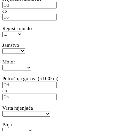
do
Registriran do
Jamstvo
Motor
Potrošnja goriva (l/100km)
do
Vrsta mjenjača
Boja