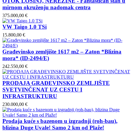
OTOK LOŠINJ, NEREZINE - Fantastičan stan u
mirnom okruženju nadomak centra
375.000,00 €
VW Taigo 1.0 TSi
15.800,00 €
Građevinsko zemljište 1617 m2 – Zaton *Blizina
mora* (ID-2494/E)
242.550,00 €
PRODAJA GRAĐEVINSKO ZEMLJIŠTE
SVETVINČENAT UZ CESTU I
INFRASTRUKTURU
230.000,00 €
Prodaja kuće s bazenom u izgradnji (roh-bau),
blizina Duge Uvale! Samo 2 km od Plaže!