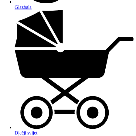
Glazbala
Dječji svijet