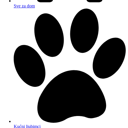
Sve za dom
Kućni ljubimci