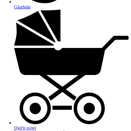
Glazbala
Dječji svijet