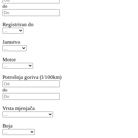
do
Registriran do
Jamstvo
Motor
Potrošnja goriva (l/100km)
do
Vrsta mjenjača
Boja