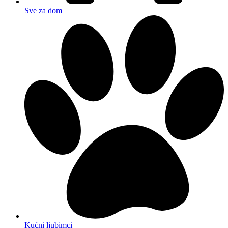
Sve za dom
Kućni ljubimci