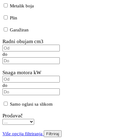
Metalik boja
Plin
Garažiran
Radni obujam cm3
do
Snaga motora kW
do
Samo oglasi sa slikom
Prodavač
Više opcija filtriranja
Filtriraj