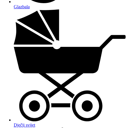
Glazbala
Dječji svijet