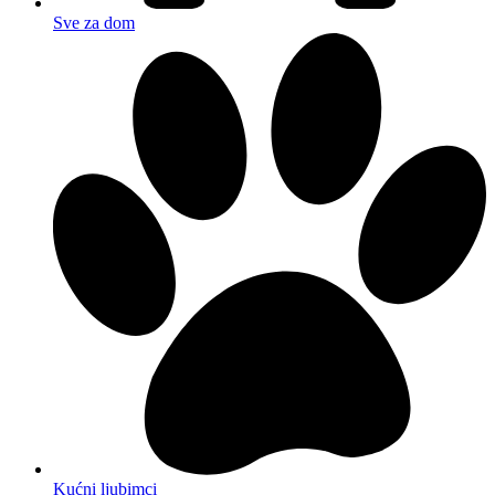
Sve za dom
Kućni ljubimci