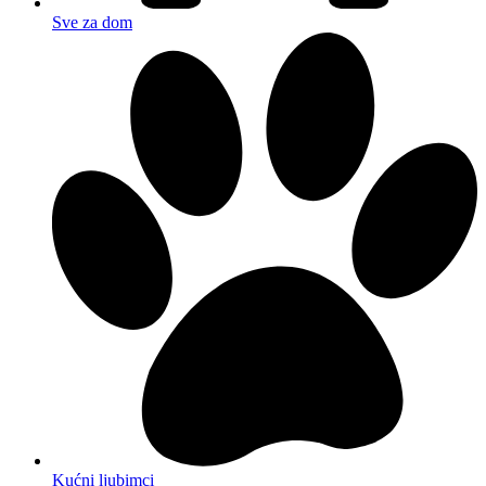
Sve za dom
Kućni ljubimci