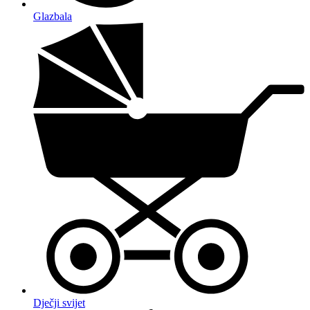
Glazbala
Dječji svijet