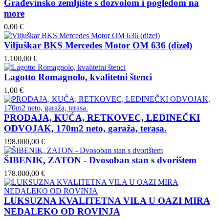
Građevinsko zemljište s dozvolom i pogledom na
more
0,00 €
Viljuškar BKS Mercedes Motor OM 636 (dizel)
1.100,00 €
Lagotto Romagnolo, kvalitetni štenci
1,00 €
PRODAJA, KUĆA, RETKOVEC, LEDINEČKI
ODVOJAK, 170m2 neto, garaža, terasa.
198.000,00 €
ŠIBENIK, ZATON - Dvosoban stan s dvorištem
178.000,00 €
LUKSUZNA KVALITETNA VILA U OAZI MIRA
NEDALEKO OD ROVINJA