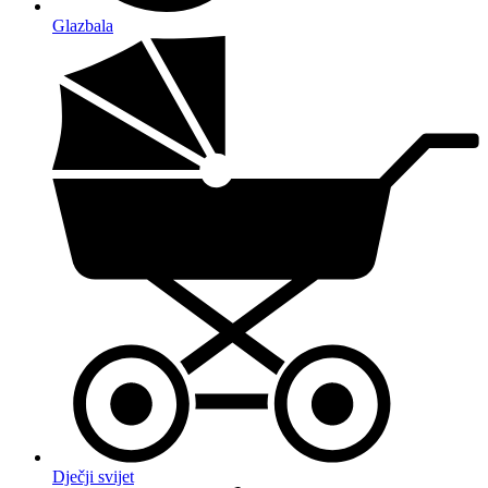
Glazbala
Dječji svijet