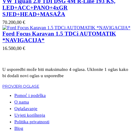
VW Tiguan 2.0 TDI DSG 4M R-Line 193 KS,
LED+ACC+PANO+4xGR
SJED+HEAD+MASAŽA
70.200,00 €
Ford Focus Karavan 1.5 TDCi AUTOMATIK
*NAVIGACIJA*
16.500,00 €
U usporedbi može biti maksimalno 4 oglasa. Uklonite 1 oglas kako
bi dodali novi oglas u usporedbe
PROVJERI OGLASE
Pomoć i podrška
O nama
Oglašavanje
Uvjeti korištenja
Politika privatnosti
Blog