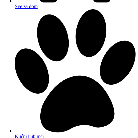
Sve za dom
Kućni ljubimci