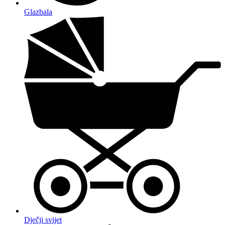
Glazbala
Dječji svijet