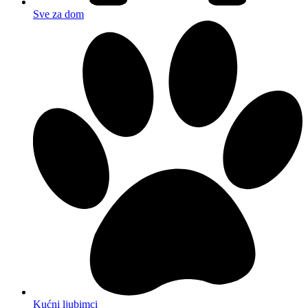
Sve za dom
Kućni ljubimci