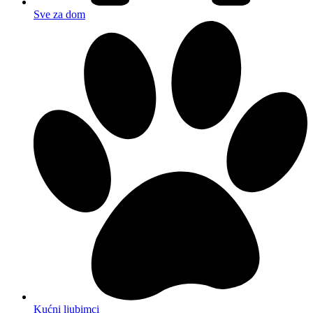
Sve za dom
Kućni ljubimci