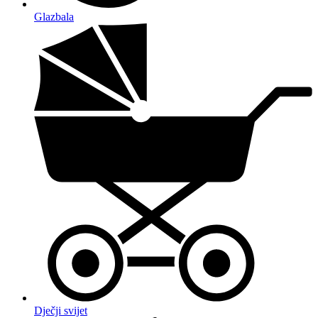
Glazbala
Dječji svijet