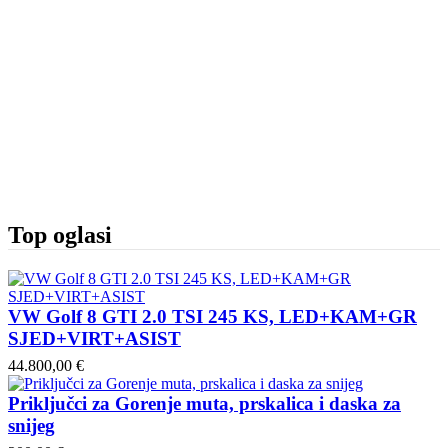
Top oglasi
VW Golf 8 GTI 2.0 TSI 245 KS, LED+KAM+GR
SJED+VIRT+ASIST
44.800,00 €
Priključci za Gorenje muta, prskalica i daska za
snijeg