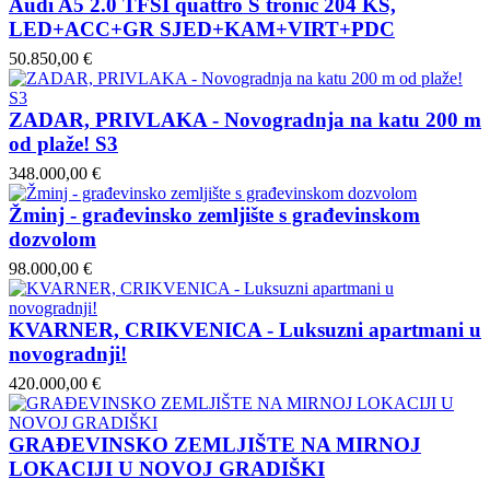
Audi A5 2.0 TFSI quattro S tronic 204 KS,
LED+ACC+GR SJED+KAM+VIRT+PDC
50.850,00 €
ZADAR, PRIVLAKA - Novogradnja na katu 200 m
od plaže! S3
348.000,00 €
Žminj - građevinsko zemljište s građevinskom
dozvolom
98.000,00 €
KVARNER, CRIKVENICA - Luksuzni apartmani u
novogradnji!
420.000,00 €
GRAĐEVINSKO ZEMLJIŠTE NA MIRNOJ
LOKACIJI U NOVOJ GRADIŠKI