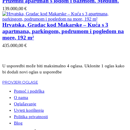
Prizemni apartman s lođom i bazenom. Medulin.
139.000,00 €
Hrvatska, Gradac kod Makarske – Kuća s 3
apartmana, parkingom, podrumom i pogledom na
more, 192 m²
435.000,00 €
U usporedbi može biti maksimalno 4 oglasa. Uklonite 1 oglas kako
bi dodali novi oglas u usporedbe
PROVJERI OGLASE
Pomoć i podrška
O nama
Oglašavanje
Uvjeti korištenja
Politika privatnosti
Blog