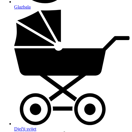
Glazbala
Dječji svijet