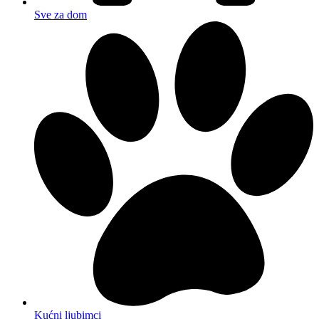
Sve za dom
Kućni ljubimci