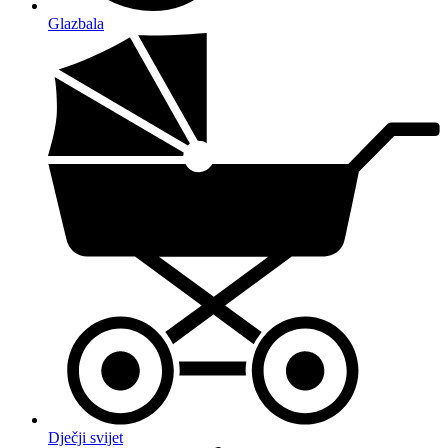
Glazbala
Dječji svijet