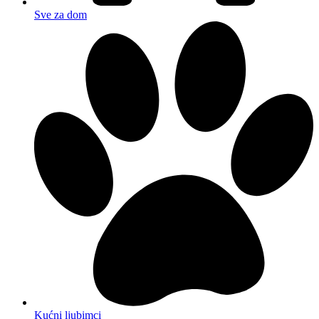
Sve za dom
Kućni ljubimci