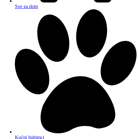
Sve za dom
Kućni ljubimci