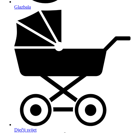
Glazbala
Dječji svijet