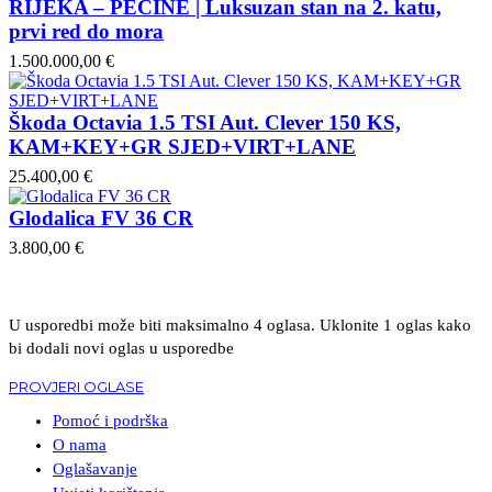
RIJEKA – PEĆINE | Luksuzan stan na 2. katu,
prvi red do mora
1.500.000,00 €
Škoda Octavia 1.5 TSI Aut. Clever 150 KS,
KAM+KEY+GR SJED+VIRT+LANE
25.400,00 €
Glodalica FV 36 CR
3.800,00 €
U usporedbi može biti maksimalno 4 oglasa. Uklonite 1 oglas kako
bi dodali novi oglas u usporedbe
PROVJERI OGLASE
Pomoć i podrška
O nama
Oglašavanje