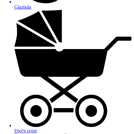
Glazbala
Dječji svijet