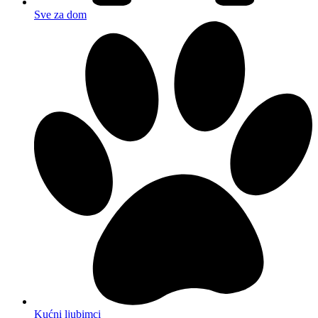
Sve za dom
Kućni ljubimci