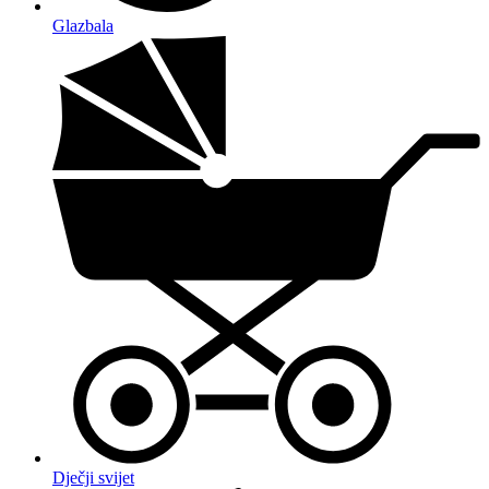
Glazbala
Dječji svijet