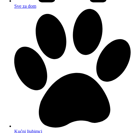
Sve za dom
Kućni ljubimci