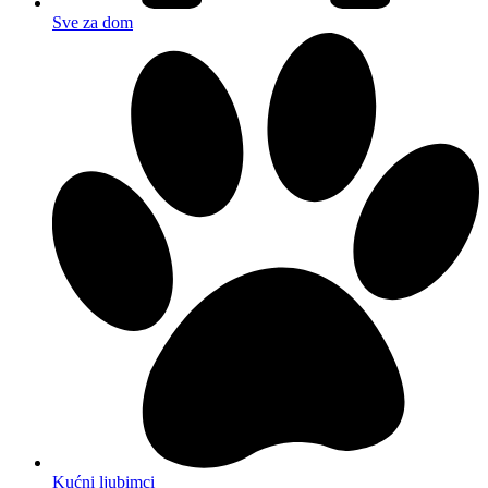
Sve za dom
Kućni ljubimci