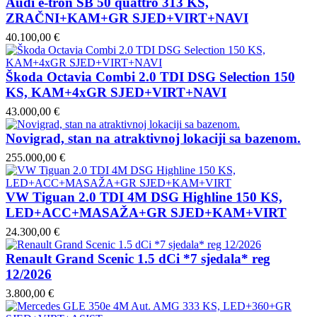
Audi e-tron SB 50 quattro 313 KS,
ZRAČNI+KAM+GR SJED+VIRT+NAVI
40.100,00 €
Škoda Octavia Combi 2.0 TDI DSG Selection 150
KS, KAM+4xGR SJED+VIRT+NAVI
43.000,00 €
Novigrad, stan na atraktivnoj lokaciji sa bazenom.
255.000,00 €
VW Tiguan 2.0 TDI 4M DSG Highline 150 KS,
LED+ACC+MASAŽA+GR SJED+KAM+VIRT
24.300,00 €
Renault Grand Scenic 1.5 dCi *7 sjedala* reg
12/2026
3.800,00 €