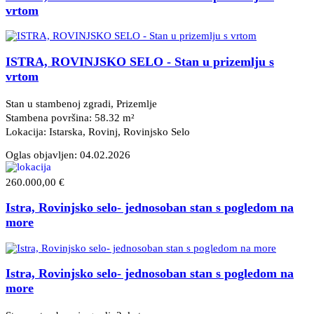
vrtom
ISTRA, ROVINJSKO SELO - Stan u prizemlju s
vrtom
Stan u stambenoj zgradi, Prizemlje
Stambena površina: 58.32 m²
Lokacija: Istarska, Rovinj
, Rovinjsko Selo
Oglas objavljen:
04.02.2026
260.000,00 €
Istra, Rovinjsko selo- jednosoban stan s pogledom na
more
Istra, Rovinjsko selo- jednosoban stan s pogledom na
more