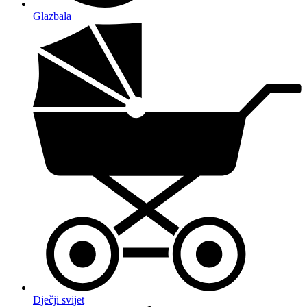
Glazbala
Dječji svijet