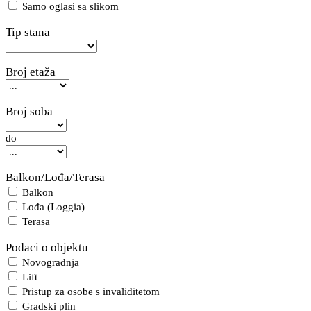
Samo oglasi sa slikom
Tip stana
Broj etaža
Broj soba
do
Balkon/Lođa/Terasa
Balkon
Lođa (Loggia)
Terasa
Podaci o objektu
Novogradnja
Lift
Pristup za osobe s invaliditetom
Gradski plin