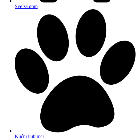
Sve za dom
Kućni ljubimci