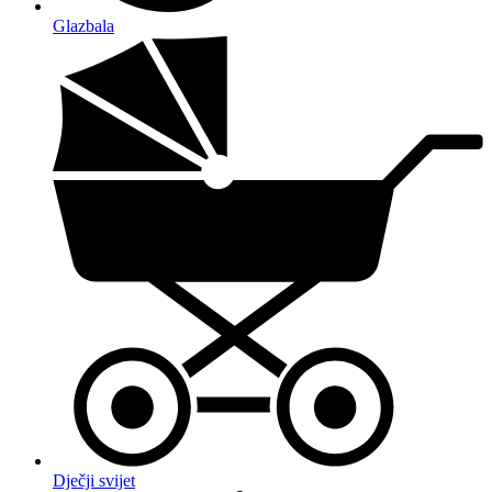
Glazbala
Dječji svijet