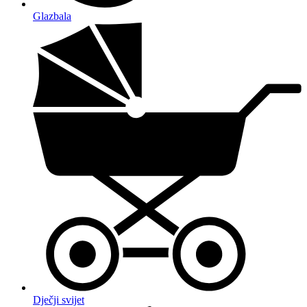
Glazbala
Dječji svijet