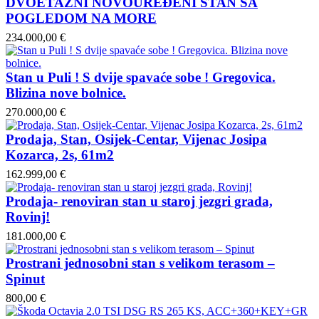
DVOETAŽNI NOVOUREĐENI STAN SA
POGLEDOM NA MORE
234.000,00 €
Stan u Puli ! S dvije spavaće sobe ! Gregovica.
Blizina nove bolnice.
270.000,00 €
Prodaja, Stan, Osijek-Centar, Vijenac Josipa
Kozarca, 2s, 61m2
162.999,00 €
Prodaja- renoviran stan u staroj jezgri grada,
Rovinj!
181.000,00 €
Prostrani jednosobni stan s velikom terasom –
Spinut
800,00 €