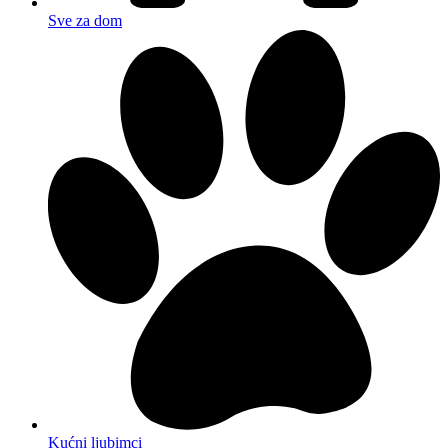
Sve za dom
Kućni ljubimci