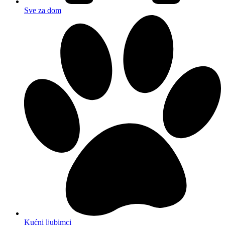
Sve za dom
Kućni ljubimci