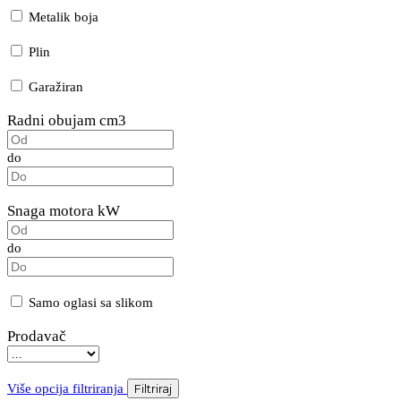
Metalik boja
Plin
Garažiran
Radni obujam cm3
do
Snaga motora kW
do
Samo oglasi sa slikom
Prodavač
Više opcija filtriranja
Filtriraj