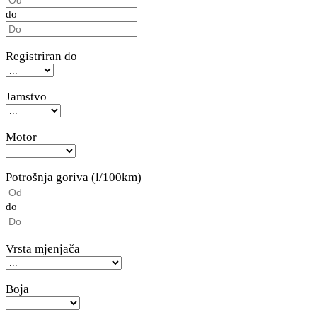
do
Registriran do
Jamstvo
Motor
Potrošnja goriva (l/100km)
do
Vrsta mjenjača
Boja