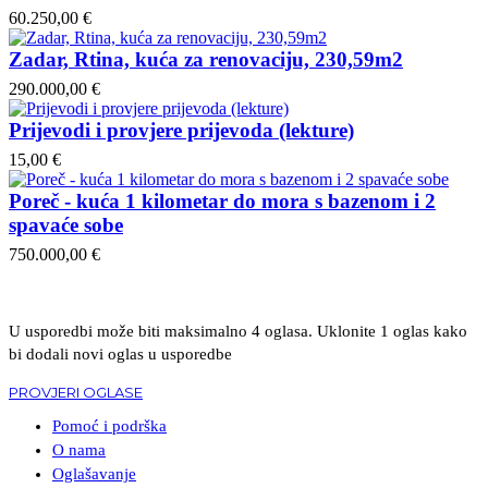
60.250,00 €
Zadar, Rtina, kuća za renovaciju, 230,59m2
290.000,00 €
Prijevodi i provjere prijevoda (lekture)
15,00 €
Poreč - kuća 1 kilometar do mora s bazenom i 2
spavaće sobe
750.000,00 €
U usporedbi može biti maksimalno 4 oglasa. Uklonite 1 oglas kako
bi dodali novi oglas u usporedbe
PROVJERI OGLASE
Pomoć i podrška
O nama
Oglašavanje