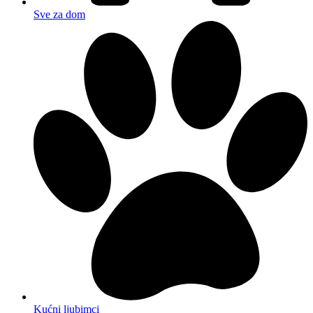
Sve za dom
Kućni ljubimci