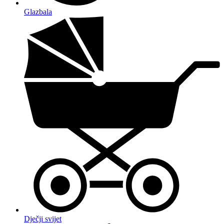
Glazbala
Dječji svijet