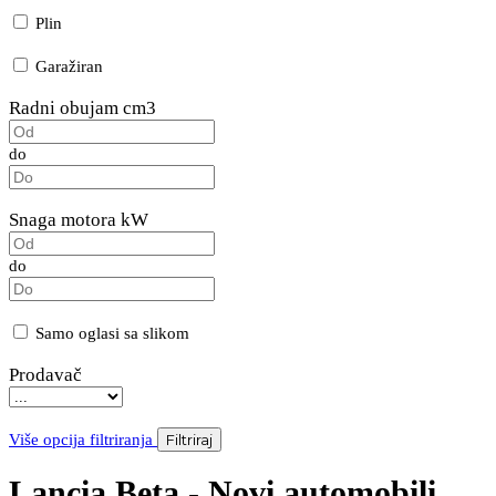
Plin
Garažiran
Radni obujam cm3
do
Snaga motora kW
do
Samo oglasi sa slikom
Prodavač
Više opcija filtriranja
Filtriraj
Lancia Beta - Novi automobili