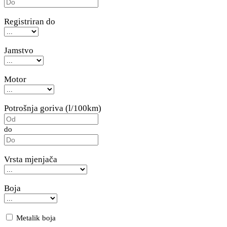
Registriran do
Jamstvo
Motor
Potrošnja goriva (l/100km)
do
Vrsta mjenjača
Boja
Metalik boja